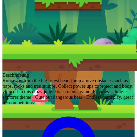
Beschreibung
Run away from the big forest bear. Jump above obstacles such as
traps, rocks and tree stumps. Collect power ups to protect and boost
yourself in this crazy jungle dash mania game. Features: - Jungle
explorer theme - Cute but dangerous bear - Endless gameplay, great
for competitions