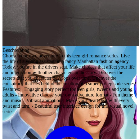
Beschreibung
Choose your own adventure in this teen girl romance series. Live
the life of a young assistant in a fancy Manhattan fashion agency.
Today, you are in the drivers seat. Make choices that affect your life
and interaction with other characters in the story. Discover the
secrets that you character develops over time. Uncover the
conspiracy that lies behind the creation of a super girl episode series!
Features: - Engaging story perfect for teen girls, tweens and young
adults - Innovative choose your own adventure format - Fun theme
and music - Vibrant animations. Make your heart beat with every
twist and turn. - Beautiful user interface design for this visual novel
series.